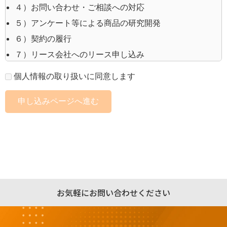
４）お問い合わせ・ご相談への対応
５）アンケート等による商品の研究開発
６）契約の履行
７）リース会社へのリース申し込み
８）お客様との商談、打合せ等
個人情報の取り扱いに同意します
【取引先各社、他社の役員・社員等に関する個人情
申し込みページへ進む
報】
１）業務上必要な諸連絡・商談等 ２）取引先情報
管理、支払・収入処理
【採用応募者に関する個人情報】
１）採用応募者への採用情報等の提供・連絡 ２）
お気軽にお問い合わせください
当社での採用業務管理
個人情報の取扱いについて、その管理責任者を設置
し、適切な管理を行っています。