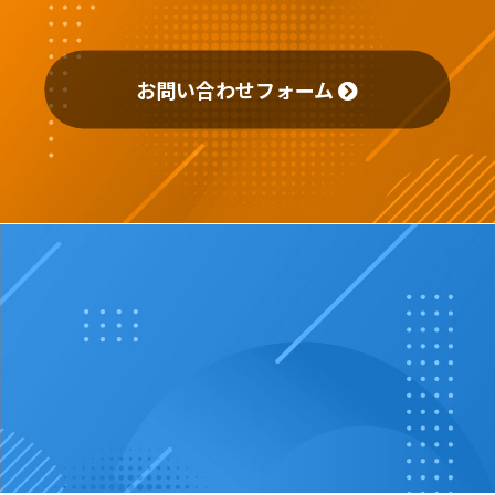
第三者提供
お問い合わせフォーム
ご本人の承諾を得た範囲以外の第三者に、ご本人の個
人情報の提供、開示等はいたしません。 但し、以下①
～⑤の場合を除かせていただきます。
①法令の規程による場合
②人の生命、身体、財産の保護のために必要な場合
で、ご本人の同意を得ることが困難なとき
③公衆衛生の向上又は児童の健全な育成の推進のため
に特に必要がある場合で、ご本人の同意を得ることが
困難なとき
④国の機関若しくは地方公共団体又はその委託を受け
たものが法令の定める事務を遂行することに対して協
力する必要がある場合で、本人の同意を得ることによ