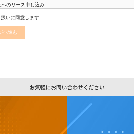
社へのリース申し込み
の商談、打合せ等
り扱いに同意します
、他社の役員・社員等に関する個人情報】
ジへ進む
要な諸連絡・商談等 ２）取引先情報管理、支払・収入処理
に関する個人情報】
者への採用情報等の提供・連絡 ２）当社での採用業務管理
扱いについて、その管理責任者を設置し、適切な管理を行って
お気軽にお問い合わせください
供
を得た範囲以外の第三者に、ご本人の個人情報の提供、開示等
以下①～⑤の場合を除かせていただきます。
による場合