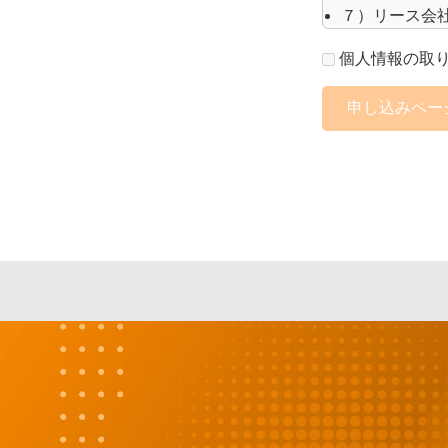
７）リース会
８）お客様と
個人情報の取
【取引先各社
申し込みペー
１）業務上必
【採用応募者
１）採用応募
個人情報の取
第三者提
ご本人の承諾
ん。 但し、
①法令の規程