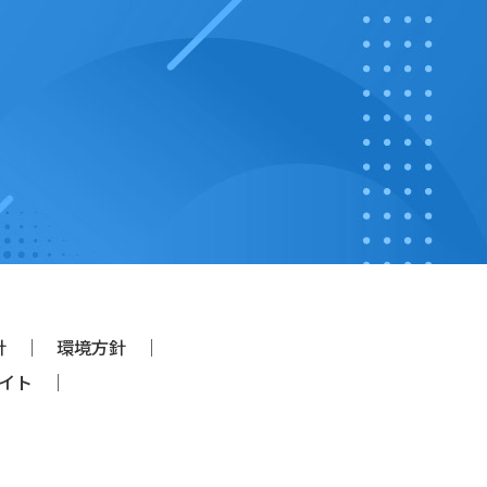
ことが困難なと
で、ご本人の同
事務を遂行する
事務の遂行に支
とき
報を提供する会
切な管理を実施
針
環境方針
イト
は削除、利用の