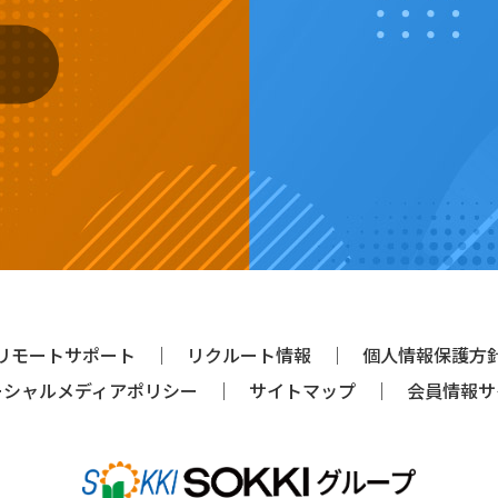
身体、財産の保護のために必要な場合で、ご本人の同意を得る
向上又は児童の健全な育成の推進のために特に必要がある場合
が困難なとき
しくは地方公共団体又はその委託を受けたものが法令の定める
協力する必要がある場合で、本人の同意を得ることにより当該
それがあるとき
用目的の達成に必要な範囲内で、個人情報の取扱いを委託する
におけるご本人の承諾に基づき、業務を遂行するために個人情
、物流会社等）には、 個人情報を漏洩や再提供しないよう、適
ります。
リモートサポート
リクルート情報
個人情報保護方
ーシャルメディアポリシー
サイトマップ
会員情報サ
の開示等に関する手続きについて
いて、ご本人には利用目的の通知、開示、内容の訂正、追加又