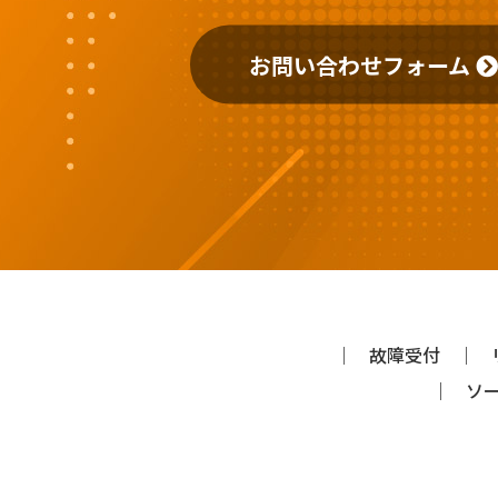
②人の生命、
き
お問い合わせフォーム
③公衆衛生の
意を得ること
④国の機関若
ことに対して
障を及ぼすお
⑤特定した利
弊社が、上記
社（メーカー
して頂いてお
故障受付
ソ
個人情報
個人情報につ