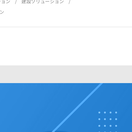
ション
建設ソリューション
ン