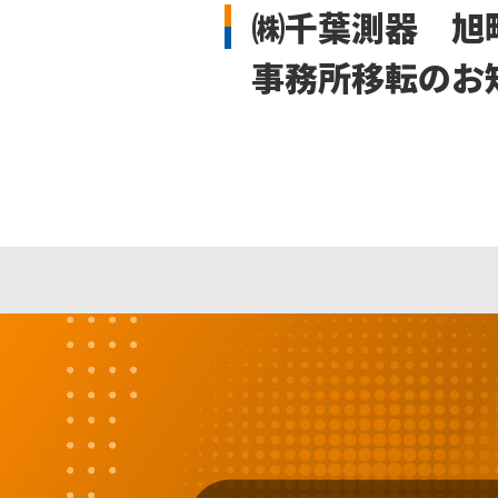
㈱千葉測器 旭
事務所移転のお