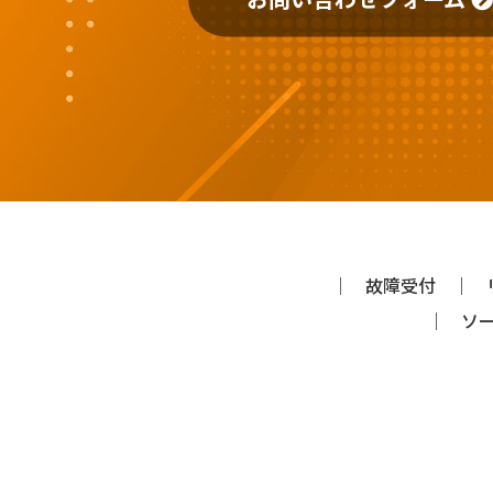
故障受付
ソ